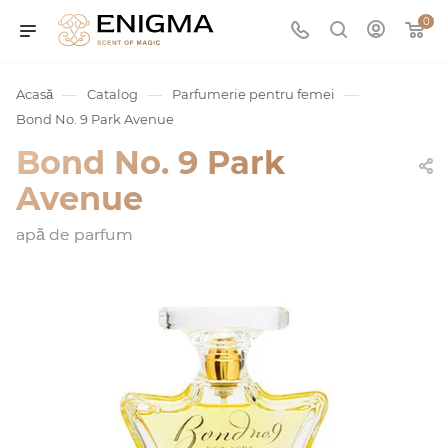
0
—
—
—
Acasă
Catalog
Parfumerie pentru femei
Bond No. 9 Park Avenue
Bond No. 9 Park
Avenue
apă de parfum
umurile
Service
ișă