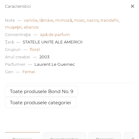
Caracteristici
0 de lei
Note
—
vanilie
,
lămâie
,
mimoză
,
mosc
,
narcis
,
trandafir
,
muşeţel
,
abanos
Concentraţie
—
apă de parfum
Ţară
—
STATELE UNITE ALE AMERICII
Grupuri
—
floral
Anul creației
—
2003
Parfumier
—
Laurent Le Guernec
Gen
—
Femei
Toate produsele Bond No. 9
Toate produsele categoriei