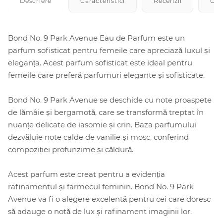
Descriere
Caracteristici
Recenzii
Cu
Bond No. 9 Park Avenue Eau de Parfum este un
parfum sofisticat pentru femeile care apreciază luxul și
eleganța. Acest parfum sofisticat este ideal pentru
femeile care preferă parfumuri elegante și sofisticate.
Bond No. 9 Park Avenue se deschide cu note proaspete
de lămâie și bergamotă, care se transformă treptat în
nuanțe delicate de iasomie și crin. Baza parfumului
dezvăluie note calde de vanilie și mosc, conferind
compoziției profunzime și căldură.
Acest parfum este creat pentru a evidenția
rafinamentul și farmecul feminin. Bond No. 9 Park
Avenue va fi o alegere excelentă pentru cei care doresc
să adauge o notă de lux și rafinament imaginii lor.