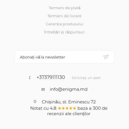
Termeni de plată
Termeni de livrare
Garanția produsului
Întrebări și răspunsuri
Abonați-vă la newsletter
+37379111130
Solicitați un apel
info@enigma.md
Chișinău, st. Eminescu 72
Notat cu
4.8
★★★★★
baza a
300
de
recenzii
ale clienților