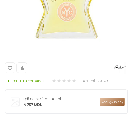
Arab
Articol:
33828
Pentru a comanda
cadou
apă de parfum 100 ml
Adaugă in coş
4 757
MDL
ine vândute
i