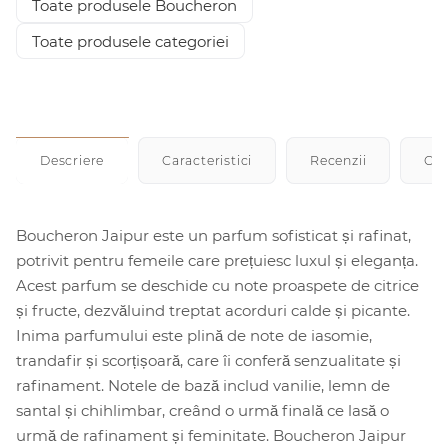
Toate produsele Boucheron
Toate produsele categoriei
Descriere
Caracteristici
Recenzii
Cu
Boucheron Jaipur este un parfum sofisticat și rafinat,
potrivit pentru femeile care prețuiesc luxul și eleganța.
Acest parfum se deschide cu note proaspete de citrice
și fructe, dezvăluind treptat acorduri calde și picante.
Inima parfumului este plină de note de iasomie,
trandafir și scorțișoară, care îi conferă senzualitate și
rafinament. Notele de bază includ vanilie, lemn de
santal și chihlimbar, creând o urmă finală ce lasă o
urmă de rafinament și feminitate. Boucheron Jaipur