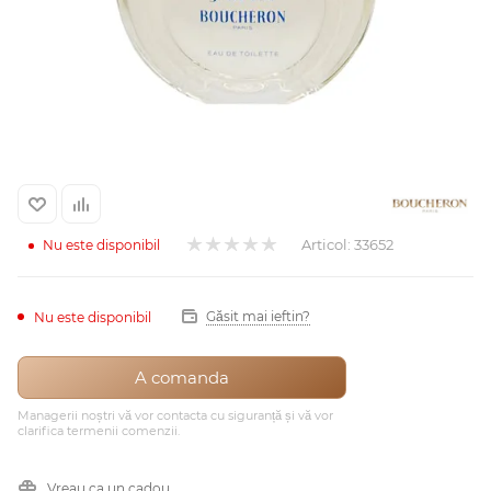
Arab
Articol:
33652
Nu este disponibil
Găsit mai ieftin?
Nu este disponibil
cadou
A comanda
ine vândute
Managerii noștri vă vor contacta cu siguranță și vă vor
clarifica termenii comenzii.
i
Vreau ca un cadou