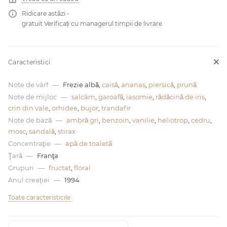
Ridicare astăzi -
0 de lei
gratuit Verificați cu managerul timpii de livrare
Caracteristici
Note de vârf
—
Frezie albă,
caisă
,
ananas
,
piersică
,
prună
Note de mijloc
—
salcâm
,
garoafă
,
iasomie
,
rădăcină de iris
,
crin din vale
,
orhidee
,
bujor
,
trandafir
Note de bază
—
ambră gri
,
benzoin
,
vanilie
,
heliotrop
,
cedru
,
mosc
,
sandală
,
stirax
Concentraţie
—
apă de toaletă
Ţară
—
Franţa
Grupuri
—
fructat
,
floral
Anul creației
—
1994
Toate caracteristicile