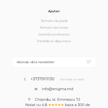
Ajutor
Termeni de plată
Termeni de livrare
Garanția produsului
Întrebări și răspunsuri
Abonați-vă la newsletter
+37379111130
Solicitați un apel
info@enigma.md
Chișinău, st. Eminescu 72
Notat cu
4.8
★★★★★
baza a
300
de