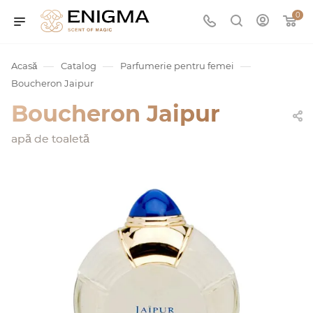
0
—
—
—
Acasă
Catalog
Parfumerie pentru femei
Boucheron Jaipur
Boucheron Jaipur
apă de toaletă
umurile
Service
ișă