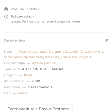
Vreau ca un cadou
0 de lei
Ridicare astăzi -
gratuit Verificați cu managerul timpii de livrare
Caracteristici
Note
—
floare de portocal
,
bergamotă
,
zambilă
,
iasomie
,
iris
,
mosc
,
lemn de trandafir
,
tuberoză
,
Frezie
,
flori de pere
Concentraţie
—
apă de parfum
Ţară
—
STATELE UNITE ALE AMERICII
Grupuri
—
floral
Anul creației
—
2008
Parfumier
—
Ilias Ermenidis
Gen
—
Femei
Toate produsele Brooks Brothers