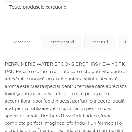
Toate produsele categoriei
Descriere
Caracteristici
Recenzii
Cu
PERFUMERIE WATER BROOKS BROTHRS NEW YORK
PADIES este o aromă rafinată care este potrivită pentru
adevărații cunoscători ai eleganței și stilului. Această
aromă este creată special pentru femeile care apreciază
luxul și sofisticarea. Notele de fructe proaspete cu
accent floral ușor fac din acest parfum o alegere ideală
atât pentru utilizare de zi cu zi, cât și pentru ocazii
speciale. Brooks Brothers New York Ladies vă vor
completa perfect imaginea, oferindu -i un farmec și o
eleganță unică. Începeți -vă ziua cu această compoziție