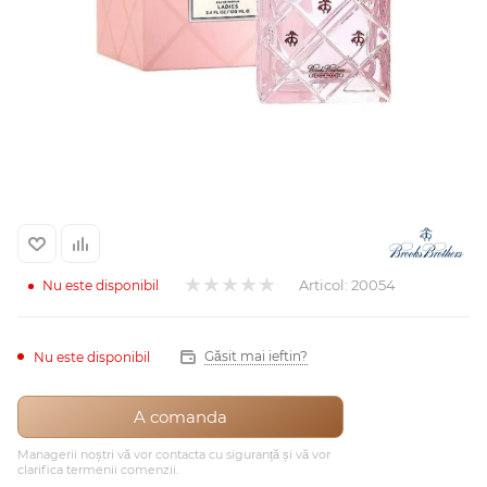
Arab
Articol:
20054
Nu este disponibil
cadou
Găsit mai ieftin?
Nu este disponibil
ine vândute
A comanda
Managerii noștri vă vor contacta cu siguranță și vă vor
i
clarifica termenii comenzii.