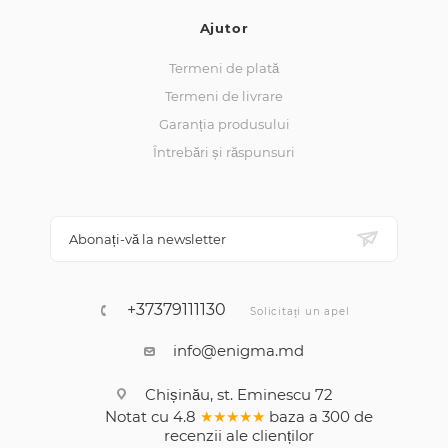
Ajutor
Termeni de plată
Termeni de livrare
Garanția produsului
Întrebări și răspunsuri
Abonați-vă la newsletter
+37379111130
Solicitați un apel
info@enigma.md
Chișinău, st. Eminescu 72
Notat cu
4.8
★★★★★
baza a
300
de
recenzii
ale clienților