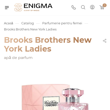
0
—
—
—
Acasă
Catalog
Parfumerie pentru femei
Brooks Brothers New York Ladies
Brooks Brothers New
York Ladies
apă de parfum
umurile
Service
ișă