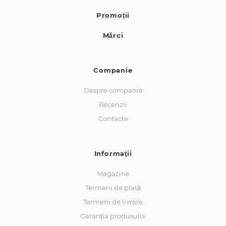
Promoții
Mărci
Companie
Despre companie
Recenzii
Contacte
Informaţii
Magazine
Termeni de plată
Termeni de livrare
Garanția produsului