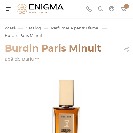
0
—
—
—
Acasă
Catalog
Parfumerie pentru femei
Burdin Paris Minuit
Burdin Paris Minuit
apă de parfum
umurile
Service
ișă