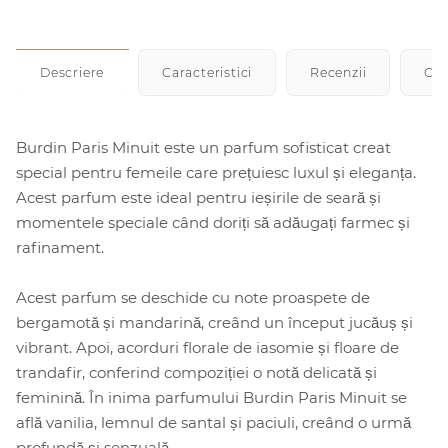
Descriere
Caracteristici
Recenzii
Cu
Burdin Paris Minuit este un parfum sofisticat creat
special pentru femeile care prețuiesc luxul și eleganța.
Acest parfum este ideal pentru ieșirile de seară și
momentele speciale când doriți să adăugați farmec și
rafinament.
Acest parfum se deschide cu note proaspete de
bergamotă și mandarină, creând un început jucăuș și
vibrant. Apoi, acorduri florale de iasomie și floare de
trandafir, conferind compoziției o notă delicată și
feminină. În inima parfumului Burdin Paris Minuit se
află vanilia, lemnul de santal și paciuli, creând o urmă
profundă și senzuală.