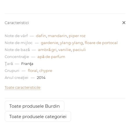
0 de lei
Caracteristici
Note de vârf
—
dafin
,
mandarin
,
piper roz
Note de mijloc
—
gardenie
,
ylang-ylang
,
floare de portocal
Note de bază
—
ambră gri
,
vanilie
,
paciuli
Concentraţie
—
apă de parfum
Ţară
—
Franţa
Grupuri
—
floral
,
chypre
Anul creației
—
2014
Toate caracteristicile
Toate produsele Burdin
Toate produsele categoriei