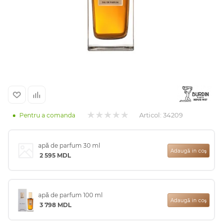
Arab
Articol:
34209
Pentru a comanda
apă de parfum 30 ml
cadou
Adaugă in coş
2 595
MDL
ine vândute
apă de parfum 100 ml
Adaugă in coş
3 798
MDL
i