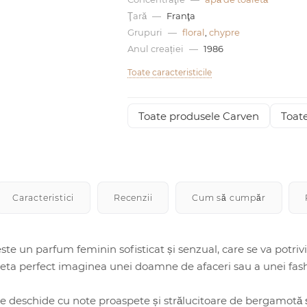
Ţară
—
Franţa
Grupuri
—
floral
,
chypre
Anul creației
—
1986
Toate caracteristicile
Toate produsele Carven
Toate
Caracteristici
Recenzii
Cum să cumpăr
ste un parfum feminin sofisticat și senzual, care se va potriv
a perfect imaginea unei doamne de afaceri sau a unei fashion
e deschide cu note proaspete și strălucitoare de bergamotă și