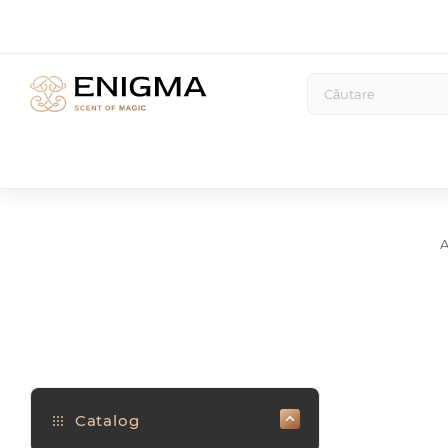
A
Catalog