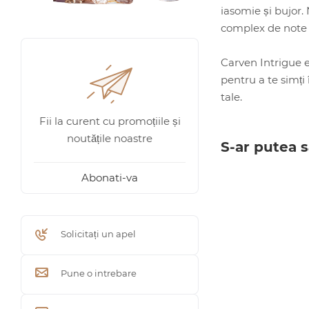
iasomie și bujor.
complex de note c
Carven Intrigue e
pentru a te simți
tale.
Fii la curent cu promoțiile și
noutățile noastre
S-ar putea s
Abonati-va
Solicitați un apel
Pune o intrebare