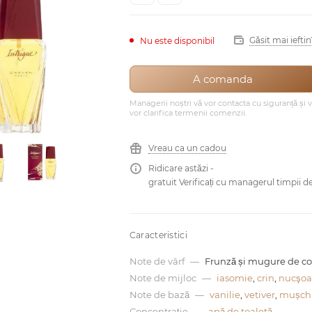
Găsit mai ieftin
Nu este disponibil
A comanda
Managerii noștri vă vor contacta cu siguranță și 
vor clarifica termenii comenzii.
Vreau ca un cadou
Ridicare astăzi -
gratuit Verificați cu managerul timpii de
Caracteristici
Note de vârf
—
Frunză și mugure de c
Note de mijloc
—
iasomie
,
crin
,
nucşoa
Note de bază
—
vanilie
,
vetiver
,
mușchi
Concentraţie
—
apă de toaletă