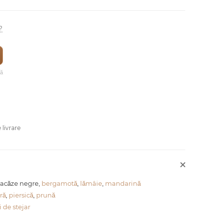
?
vă
 livrare
oacăze negre,
bergamotă
,
lămâie
,
mandarină
ră
,
piersică
,
prună
 de stejar