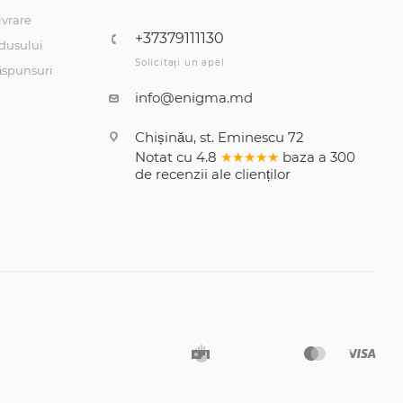
ivrare
+37379111130
dusului
Solicitați un apel
răspunsuri
info@enigma.md
Chișinău, st. Eminescu 72
Notat cu
4.8
★★★★★
baza a
300
de recenzii
ale clienților