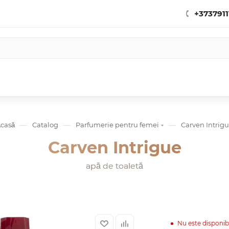
+3737911
—
—
—
casă
Catalog
Parfumerie pentru femei
Carven Intrig
Carven Intrigue
apă de toaletă
Nu este disponib