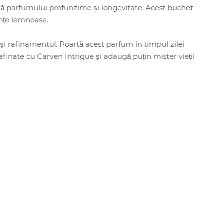
eră parfumului profunzime și longevitate. Acest buchet
anțe lemnoase.
și rafinamentul. Poartă acest parfum în timpul zilei
afinate cu Carven Intrigue și adaugă puțin mister vieții