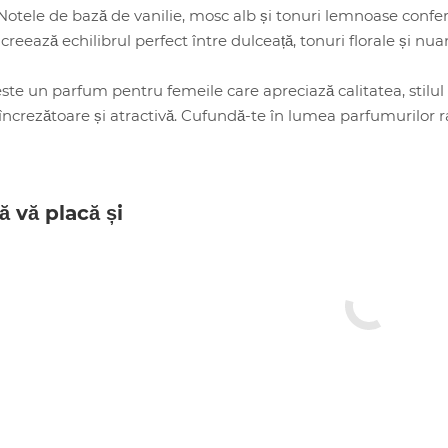
 Notele de bază de vanilie, mosc alb și tonuri lemnoase conf
reează echilibrul perfect între dulceață, tonuri florale și nu
ste un parfum pentru femeile care apreciază calitatea, stilul 
 încrezătoare și atractivă. Cufundă-te în lumea parfumurilor r
ă vă placă și