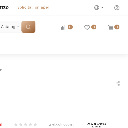
1130
Solicitați un apel
Catalog
0
0
0
ue
Articol:
33698
il