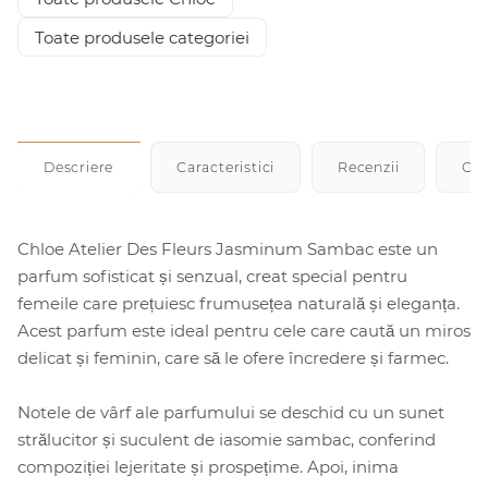
Toate produsele categoriei
Descriere
Caracteristici
Recenzii
Cu
Chloe Atelier Des Fleurs Jasminum Sambac este un
parfum sofisticat și senzual, creat special pentru
femeile care prețuiesc frumusețea naturală și eleganța.
Acest parfum este ideal pentru cele care caută un miros
delicat și feminin, care să le ofere încredere și farmec.
Notele de vârf ale parfumului se deschid cu un sunet
strălucitor și suculent de iasomie sambac, conferind
compoziției lejeritate și prospețime. Apoi, inima