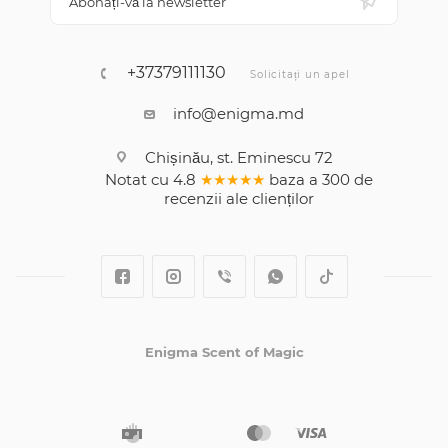
Abonați-vă la newsletter
+37379111130
Solicitați un apel
info@enigma.md
Chișinău, st. Eminescu 72
Notat cu
4.8
★★★★★
baza a
300
de
recenzii
ale clienților
Enigma Scent of Magic