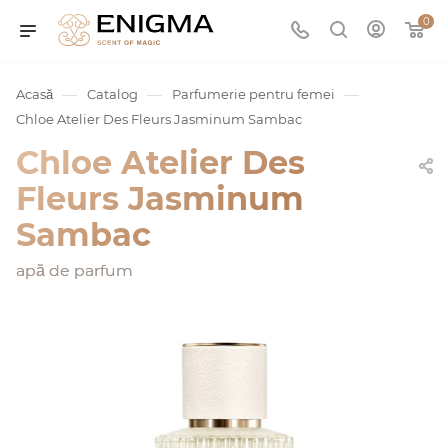
0
—
—
—
Acasă
Catalog
Parfumerie pentru femei
Chloe Atelier Des Fleurs Jasminum Sambac
Chloe Atelier Des
Fleurs Jasminum
Sambac
apă de parfum
umurile
Service
ișă