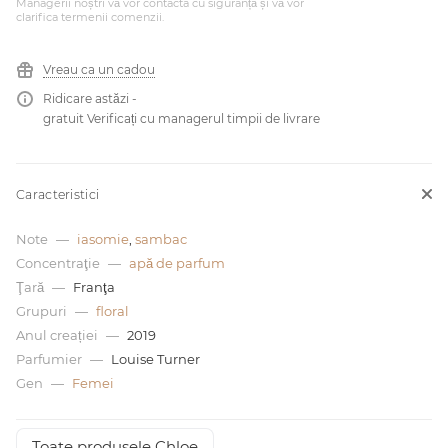
Managerii noștri vă vor contacta cu siguranță și vă vor
clarifica termenii comenzii.
0 de lei
Vreau ca un cadou
Ridicare astăzi -
gratuit Verificați cu managerul timpii de livrare
Caracteristici
Note
—
iasomie
,
sambac
Concentraţie
—
apă de parfum
Ţară
—
Franţa
Grupuri
—
floral
Anul creației
—
2019
Parfumier
—
Louise Turner
Gen
—
Femei
Toate produsele Chloe