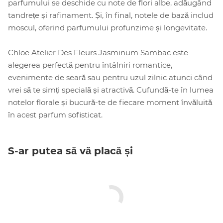
parfumului se deschide cu note de flori albe, adăugând
tandrețe și rafinament. Și, în final, notele de bază includ
moscul, oferind parfumului profunzime și longevitate.
Chloe Atelier Des Fleurs Jasminum Sambac este
alegerea perfectă pentru întâlniri romantice,
evenimente de seară sau pentru uzul zilnic atunci când
vrei să te simți specială și atractivă. Cufundă-te în lumea
notelor florale și bucură-te de fiecare moment învăluită
în acest parfum sofisticat.
S-ar putea să vă placă și