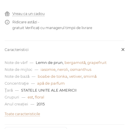
0 de lei
Vreau ca un cadou
Ridicare astăzi -
gratuit Verificați cu managerul timpii de livrare
Caracteristici
Note de vârf
—
Lemn de prun,
bergamotă
,
grapefruit
Note de mijloc
—
iasomie
,
neroli
,
osmanthus
Note de bază
—
boabe de tonka
,
vetiver
,
smirnă
Concentraţie
—
apă de parfum
Ţară
—
STATELE UNITE ALE AMERICII
Grupuri
—
est
,
floral
Anul creației
—
2015
Toate caracteristicile