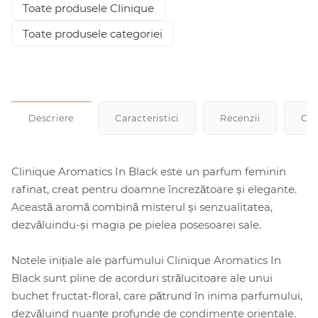
Toate produsele Clinique
Toate produsele categoriei
Descriere
Caracteristici
Recenzii
Cu
Clinique Aromatics In Black este un parfum feminin
rafinat, creat pentru doamne încrezătoare și elegante.
Această aromă combină misterul și senzualitatea,
dezvăluindu-și magia pe pielea posesoarei sale.
Notele inițiale ale parfumului Clinique Aromatics In
Black sunt pline de acorduri strălucitoare ale unui
buchet fructat-floral, care pătrund în inima parfumului,
dezvăluind nuanțe profunde de condimente orientale.