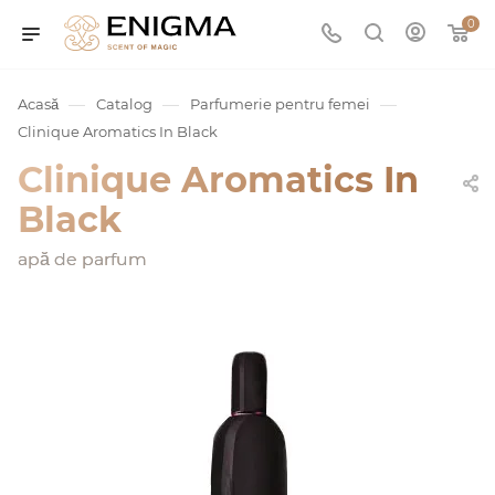
0
—
—
—
Acasă
Catalog
Parfumerie pentru femei
Clinique Aromatics In Black
Clinique Aromatics In
Black
apă de parfum
umurile
Service
ișă