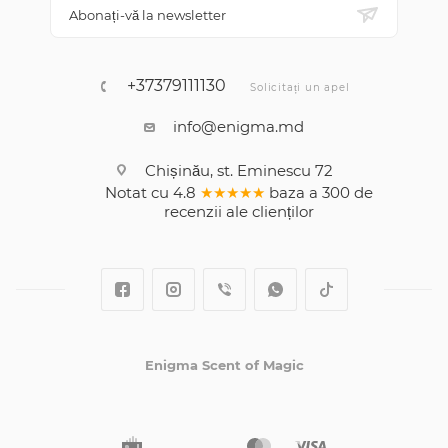
Abonați-vă la newsletter
+37379111130
Solicitați un apel
info@enigma.md
Chișinău, st. Eminescu 72
Notat cu
4.8
★★★★★
baza a
300
de
recenzii
ale clienților
Enigma Scent of Magic