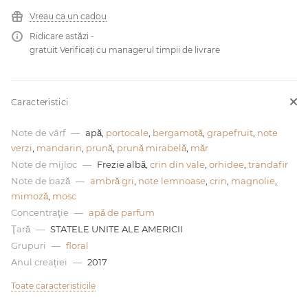
Vreau ca un cadou
0 de lei
Ridicare astăzi -
gratuit Verificați cu managerul timpii de livrare
Caracteristici
Note de vârf
—
apă,
portocale
,
bergamotă
,
grapefruit
,
note
verzi
,
mandarin
,
prună
,
prună mirabelă
,
măr
Note de mijloc
—
Frezie albă,
crin din vale
,
orhidee
,
trandafir
Note de bază
—
ambră gri
,
note lemnoase
,
crin
,
magnolie
,
mimoză
,
mosc
Concentraţie
—
apă de parfum
Ţară
—
STATELE UNITE ALE AMERICII
Grupuri
—
floral
Anul creației
—
2017
Toate caracteristicile