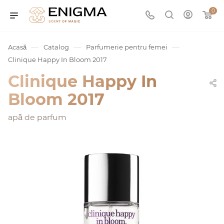
0
—
—
—
Acasă
Catalog
Parfumerie pentru femei
Clinique Happy In Bloom 2017
Clinique Happy In
Bloom 2017
apă de parfum
umurile
Service
ișă