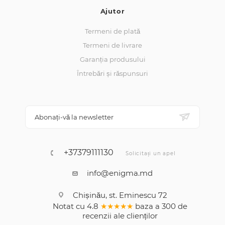
Ajutor
Termeni de plată
Termeni de livrare
Garanția produsului
Întrebări și răspunsuri
Abonați-vă la newsletter
+37379111130
Solicitați un apel
info@enigma.md
Chișinău, st. Eminescu 72
Notat cu
4.8
★★★★★
baza a
300
de
recenzii
ale clienților