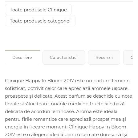
Toate produsele Clinique
Toate produsele categoriei
Descriere
Caracteristici
Recenzii
Cu
Clinique Happy In Bloom 2017 este un parfum feminin
sofisticat, potrivit celor care apreciază aromele ușoare,
proaspete și delicate. Acest parfum se deschide cu note
florale strălucitoare, nuanțe medii de fructe și o bază
delicată de acorduri lemnoase. Aroma este ideală
pentru firile romantice care apreciază prospețimea și
energia în fiecare moment. Clinique Happy In Bloom
2017 este o alegere ideală pentru cei care doresc să își