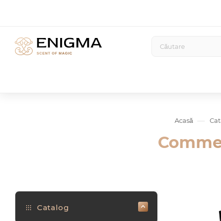
—
Acasă
Cat
Comme 
Catalog