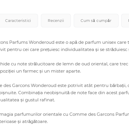
Caracteristici
Recenzii
Cum să cumpăr
s Parfums Wonderoud este o apă de parfum unisex care te v
it pentru cei care prețuiesc individualitatea și se străduiesc s
ide cu note strălucitoare de lemn de oud oriental, care trec
oziției un farmec și un mister aparte.
es Garcons Wonderoud este potrivit atât pentru bărbații, câ
obișnuite. Combinația neobișnuită de note face din acest parf
ualitatea și gustul rafinat.
magia parfumurilor orientale cu Comme des Garcons Parfu
erioase și atrăgătoare.