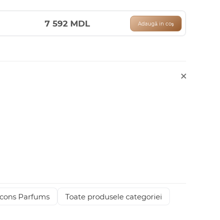
7 592
MDL
Adaugă in coş
cons Parfums
Toate produsele categoriei