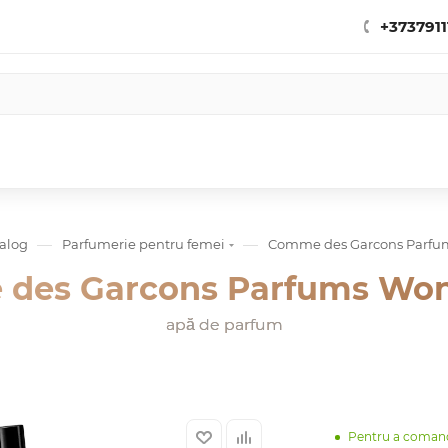
+3737911
—
—
alog
Parfumerie pentru femei
Comme des Garcons Parf
des Garcons Parfums Wo
apă de parfum
Pentru a coman