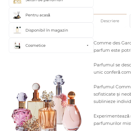
Pentru acasă
Descriere
Disponibil în magazin
Comme des Garcon
Cosmetice
parfum este potriv
Parfumul se desch
unic conferă comp
Parfumul Comme d
sofisticate și ne
sublinieze individ
Experimentează 
parfumurilor mist