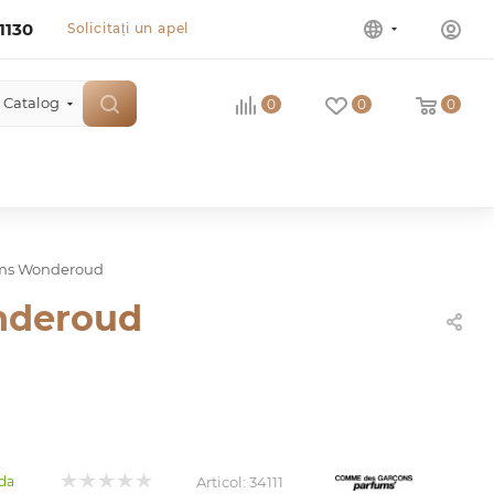
1130
Solicitați un apel
Catalog
0
0
0
ums Wonderoud
nderoud
Articol:
34111
da