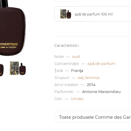
apă de parfum 100 ml
Caracteristici
Note
—
oud
Concentraţie
—
apă de parfum
Ţară
—
Franţa
Grupuri
—
est
,
lemnos
Anul creației
—
2014
Parfumier
—
Antoine Maisondieu
Gen
—
Unisex
Toate produsele Comme des Gar