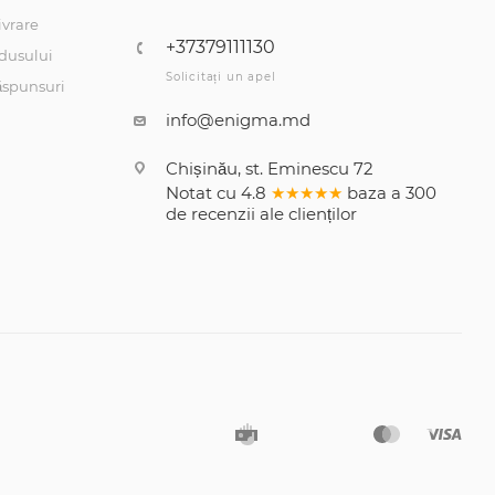
ivrare
+37379111130
dusului
Solicitați un apel
răspunsuri
info@enigma.md
Chișinău, st. Eminescu 72
Notat cu
4.8
★★★★★
baza a
300
de recenzii
ale clienților