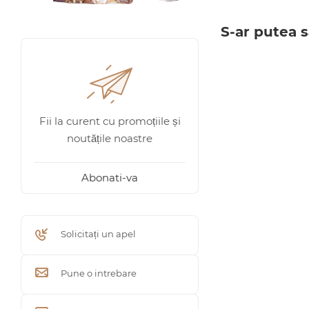
S-ar putea s
Fii la curent cu promoțiile și
noutățile noastre
Abonati-va
Solicitați un apel
Pune o intrebare