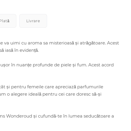
Plată
Livrare
a uimi cu aroma sa misterioasă și atrăgătoare. Acest
ă iasă în evidență.
 ușor în nuanțe profunde de piele și fum. Acest acord
t și pentru femeile care apreciază parfumurile
um o alegere ideală pentru cei care doresc să-și
ms Wonderoud și cufundă-te în lumea seducătoare a