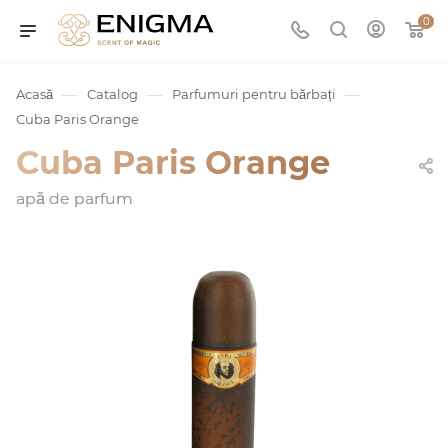
0
—
—
—
Acasă
Catalog
Parfumuri pentru bărbați
Cuba Paris Orange
Cuba Paris Orange
apă de parfum
umurile
Service
ișă