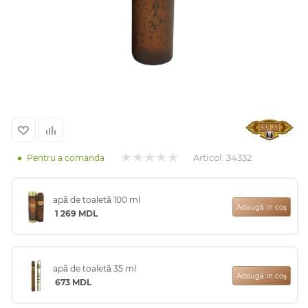
Arab
Articol:
34332
Pentru a comanda
apă de toaletă 100 ml
cadou
Adaugă in coş
1 269
MDL
ine vândute
apă de toaletă 35 ml
Adaugă in coş
673
MDL
i