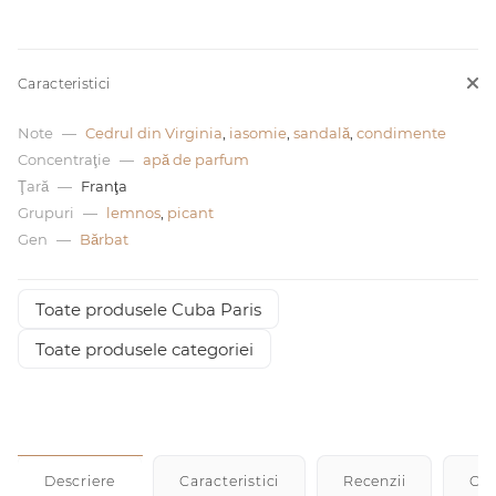
0 de lei
Caracteristici
Note
—
Cedrul din Virginia
,
iasomie
,
sandală
,
condimente
Concentraţie
—
apă de parfum
Ţară
—
Franţa
Grupuri
—
lemnos
,
picant
Gen
—
Bărbat
Toate produsele Cuba Paris
Toate produsele categoriei
Descriere
Caracteristici
Recenzii
Cu