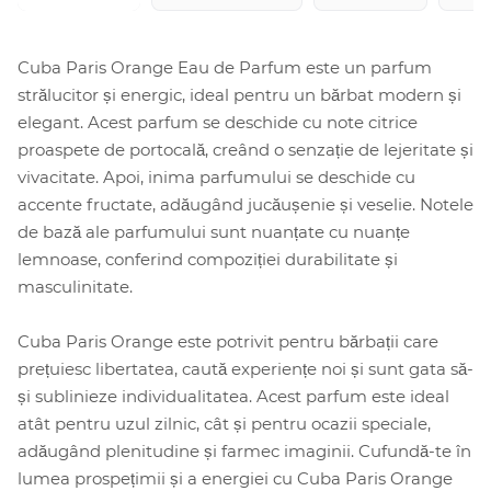
Cuba Paris Orange Eau de Parfum este un parfum
strălucitor și energic, ideal pentru un bărbat modern și
elegant. Acest parfum se deschide cu note citrice
proaspete de portocală, creând o senzație de lejeritate și
vivacitate. Apoi, inima parfumului se deschide cu
accente fructate, adăugând jucăușenie și veselie. Notele
de bază ale parfumului sunt nuanțate cu nuanțe
lemnoase, conferind compoziției durabilitate și
masculinitate.
Cuba Paris Orange este potrivit pentru bărbații care
prețuiesc libertatea, caută experiențe noi și sunt gata să-
și sublinieze individualitatea. Acest parfum este ideal
atât pentru uzul zilnic, cât și pentru ocazii speciale,
adăugând plenitudine și farmec imaginii. Cufundă-te în
lumea prospețimii și a energiei cu Cuba Paris Orange