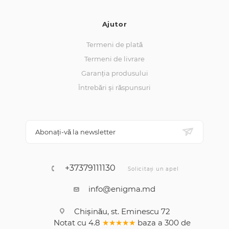
Ajutor
Termeni de plată
Termeni de livrare
Garanția produsului
Întrebări și răspunsuri
Abonați-vă la newsletter
+37379111130
Solicitați un apel
info@enigma.md
Chișinău, st. Eminescu 72
Notat cu
4.8
★★★★★
baza a
300
de