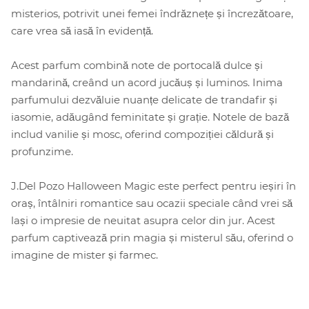
misterios, potrivit unei femei îndrăznețe și încrezătoare,
care vrea să iasă în evidență.
Acest parfum combină note de portocală dulce și
mandarină, creând un acord jucăuș și luminos. Inima
parfumului dezvăluie nuanțe delicate de trandafir și
iasomie, adăugând feminitate și grație. Notele de bază
includ vanilie și mosc, oferind compoziției căldură și
profunzime.
J.Del Pozo Halloween Magic este perfect pentru ieșiri în
oraș, întâlniri romantice sau ocazii speciale când vrei să
lași o impresie de neuitat asupra celor din jur. Acest
parfum captivează prin magia și misterul său, oferind o
imagine de mister și farmec.