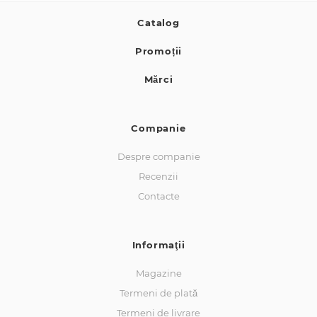
Catalog
Promoții
Mărci
Companie
Despre companie
Recenzii
Contacte
Informaţii
Magazine
Termeni de plată
Termeni de livrare