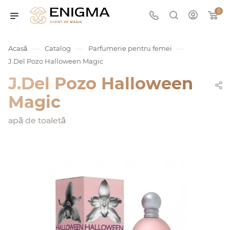
0
—
—
—
Acasă
Catalog
Parfumerie pentru femei
J.Del Pozo Halloween Magic
J.Del Pozo Halloween
Magic
apă de toaletă
umurile
Service
ișă