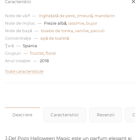
Caracteristici
0 de lei
Note de vârf
—
înghețată de pere
,
zmeură
,
mandarin
Note de mijloc
—
Frezie albă,
iasomie
,
bujor
Note de bază
—
boabe de tonka
,
vanilie
,
paciuli
Concentraţie
—
apă de toaletă
Ţară
—
Spania
Grupuri
—
fructat
,
floral
Anul creației
—
2018
Toate caracteristicile
Descriere
Caracteristici
Recenzii
Cu
J.Del Pozo Halloween Magic este un parfum elegant și