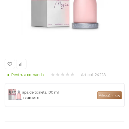
Arab
Articol:
24228
Pentru a comanda
cadou
apă de toaletă 100 ml
Adaugă in coş
1 818
MDL
ine vândute
i