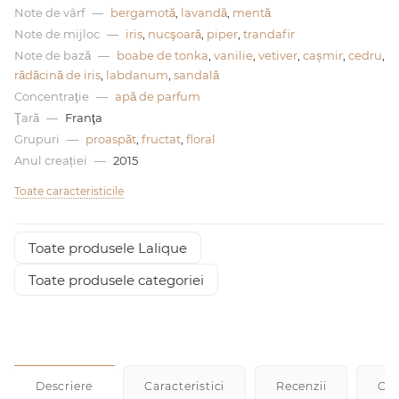
Note de vârf
—
bergamotă
,
lavandă
,
mentă
Note de mijloc
—
iris
,
nucşoară
,
piper
,
trandafir
0 de lei
Note de bază
—
boabe de tonka
,
vanilie
,
vetiver
,
cașmir
,
cedru
,
rădăcină de iris
,
labdanum
,
sandală
Concentraţie
—
apă de parfum
Ţară
—
Franţa
Grupuri
—
proaspăt
,
fructat
,
floral
Anul creației
—
2015
Toate caracteristicile
Toate produsele Lalique
Toate produsele categoriei
Descriere
Caracteristici
Recenzii
Cu