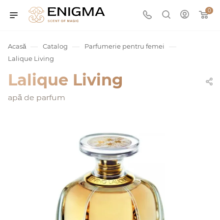
0
—
—
—
Acasă
Catalog
Parfumerie pentru femei
Lalique Living
Lalique Living
apă de parfum
umurile
Service
ișă