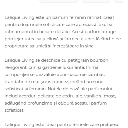
Lalique Living este un parfum feminin rafinat, creat
pentru doamnele sofisticate care apreciază luxul și
rafinamentul în fiecare detaliu. Acest parfum atrage
prin lejeritatea sa jucăușă și farmecul unic, făcând-o pe
proprietara sa unică și încrezătoare în sine.
Lalique Living se deschide cu petitgrain bourbon
revigorant, crin și gardenie luxuriantă. Inima
compoziției se dezvăluie apoi - iasomie sambac,
trandafir de mai și iris francez, creând un sunet
sofisticat și feminin. Notele de bază ale parfumului
includ acorduri delicate de cedru alb, vanilie și mosc,
adăugând profunzime și căldură acestui parfum
sofisticat.
Lalique Living este ideal pentru femeile care prețuiesc