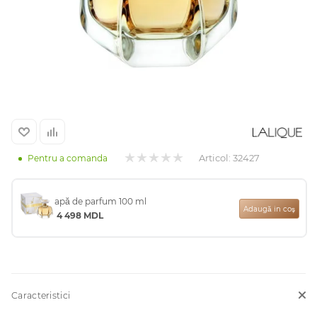
Arab
Articol:
32427
Pentru a comanda
apă de parfum 100 ml
cadou
Adaugă in coş
4 498
MDL
ine vândute
Caracteristici
i