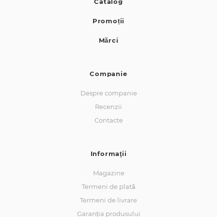
Catalog
Promoții
Mărci
Companie
Despre companie
Recenzii
Contacte
Informaţii
Magazine
Termeni de plată
Termeni de livrare
Garanția produsului