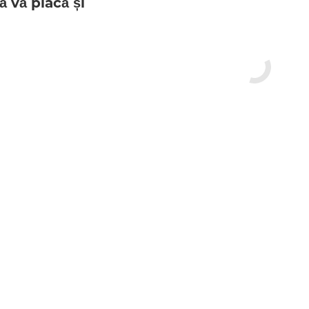
ă vă placă și