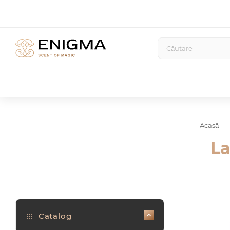
Acasă
La
Catalog