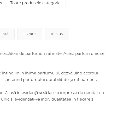
s
Toate produsele categoriei
Plată
Livrare
În plus
oscătorii de parfumuri rafinate. Acest parfum unic se
e întind lin în inima parfumului, dezvăluind acorduri
e, conferind parfumului durabilitate și rafinament.
să iasă în evidență și să lase o impresie de neuitat cu
c și evidențiați-vă individualitatea în fiecare zi.