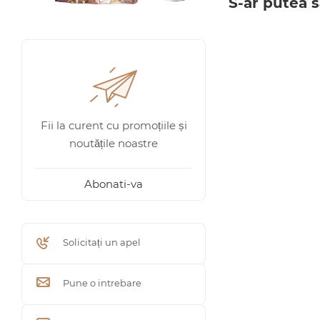
S-ar putea s
Fii la curent cu promoțiile și
noutățile noastre
Abonati-va
Solicitați un apel
Pune o intrebare