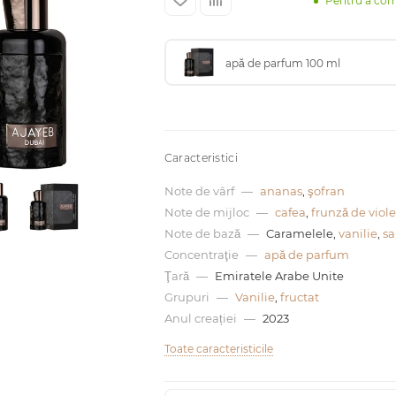
Pentru a co
apă de parfum 100 ml
Caracteristici
Note de vârf
—
ananas
,
şofran
Note de mijloc
—
cafea
,
frunză de viole
Note de bază
—
Caramelele,
vanilie
,
sa
Concentraţie
—
apă de parfum
Ţară
—
Emiratele Arabe Unite
Grupuri
—
Vanilie
,
fructat
Anul creației
—
2023
Toate caracteristicile