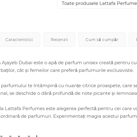
Toate produsele Lattafa Perfume
Caracteristici
Recenzii
Cum să cumpăr
 Ajayeb Dubai este o apă de parfum unisex creată pentru cun
rbaților, cât și femeilor care preferă parfumurile exclusiviste.
le parfumului te întâmpină cu nuanțe citrice proaspete, care s
 final, se deschide o dâră profundă de note picante și lemnoas
a Lattafa Perfumes este alegerea perfectă pentru cei care vor 
aordinară de parfumuri. Experimentați magia acestui parfum uni