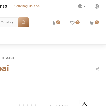
1130
Solicitați un apel
Catalog
0
0
0
yeb Dubai
bai