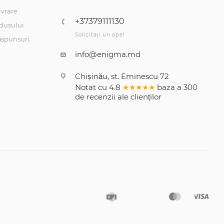
ivrare
+37379111130
dusului
Solicitați un apel
răspunsuri
info@enigma.md
Chișinău, st. Eminescu 72
Notat cu
4.8
★★★★★
baza a
300
de recenzii
ale clienților