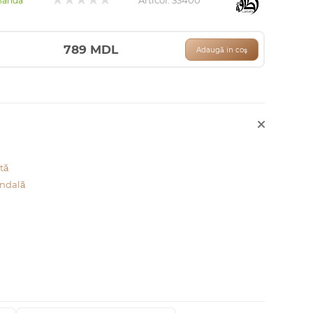
Articol:
33400
manda
789
MDL
Adaugă in coş
tă
ndală