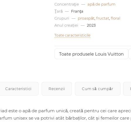
Concentraţie
—
apă de parfum
Ţară
—
Franţa
Grupuri
—
proaspăt
,
fructat
,
floral
Anul creației
—
2023
Toate caracteristicile
Toate produsele Louis Vuitton
Caracteristici
Recenzii
Cum să cumpăr
iad este o apă de parfum unică, creată pentru cei care aprecia
rfum unisex se va potrivi atât bărbaților, cât și femeilor care