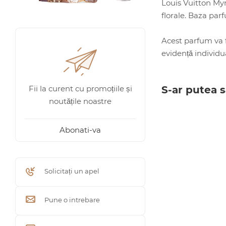
Louis Vuitton Myr
florale. Baza par
Acest parfum va fi
evidență individual
S-ar putea s
Fii la curent cu promoțiile și
noutățile noastre
Abonati-va
Solicitați un apel
Pune o intrebare