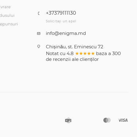
ivrare
+37379111130
dusului
Solicitați un apel
răspunsuri
info@enigma.md
Chișinău, st. Eminescu 72
Notat cu
4.8
★★★★★
baza a
300
de recenzii
ale clienților