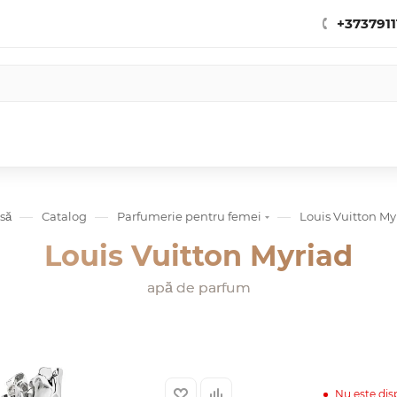
+3737911
—
—
—
să
Catalog
Parfumerie pentru femei
Louis Vuitton My
Louis Vuitton Myriad
apă de parfum
Nu este dis