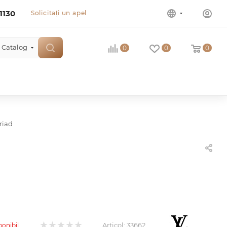
1130
Solicitați un apel
Catalog
0
0
0
riad
Articol:
33662
ponibil