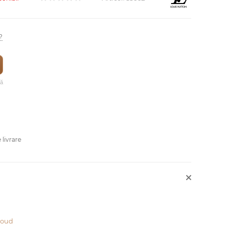
?
vă
 livrare
oud