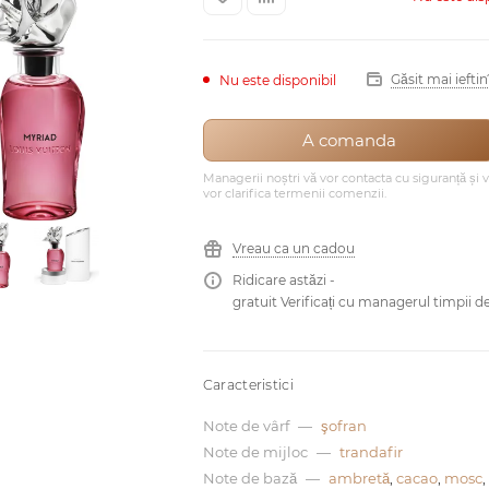
Găsit mai ieftin
Nu este disponibil
A comanda
Managerii noștri vă vor contacta cu siguranță și 
vor clarifica termenii comenzii.
Vreau ca un cadou
Ridicare astăzi -
gratuit Verificați cu managerul timpii de
Caracteristici
Note de vârf
—
şofran
Note de mijloc
—
trandafir
Note de bază
—
ambretă
,
cacao
,
mosc
,