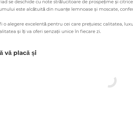
iad se deschide cu note strălucitoare de prospețime și citri
fumului este alcătuită din nuanțe lemnoase și moscate, confer
 o alegere excelentă pentru cei care prețuiesc calitatea, luxul 
itatea și îți va oferi senzații unice în fiecare zi.
ă vă placă și