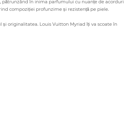
ce, pătrunzând în inima parfumului cu nuanțe de acorduri
ind compoziției profunzime și rezistență pe piele.
și originalitatea. Louis Vuitton Myriad îți va scoate în