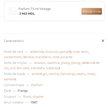
Parfum 7.5 ml Vintage
0 de lei
Adaugă in coş
3 963
MDL
Caracteristici
Note de vârf
—
aldehide
,
busuioc
,
garoafă
,
note verzi
,
cardamom
,
lămâie
,
mandarin
,
note picante
Note de mijloc
—
anason
,
iasomie
,
ylang-ylang
,
rădăcină de
iris
,
crin din vale
,
trandafir
,
tuberoză
Note de bază
—
ambră gri
,
vanilie
,
heliotrop
,
cedru
,
mosc
,
sandală
Concentraţie
—
Parfum
Ţară
—
Franţa
Grupuri
—
floral
,
chypre
Anul creației
—
1987