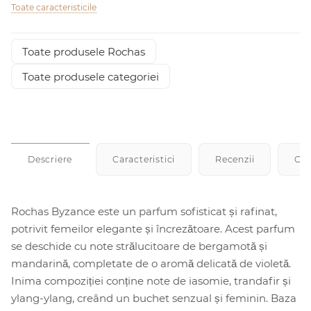
Toate caracteristicile
Toate produsele Rochas
Toate produsele categoriei
Descriere
Caracteristici
Recenzii
Cu
Rochas Byzance este un parfum sofisticat și rafinat,
potrivit femeilor elegante și încrezătoare. Acest parfum
se deschide cu note strălucitoare de bergamotă și
mandarină, completate de o aromă delicată de violetă.
Inima compoziției conține note de iasomie, trandafir și
ylang-ylang, creând un buchet senzual și feminin. Baza