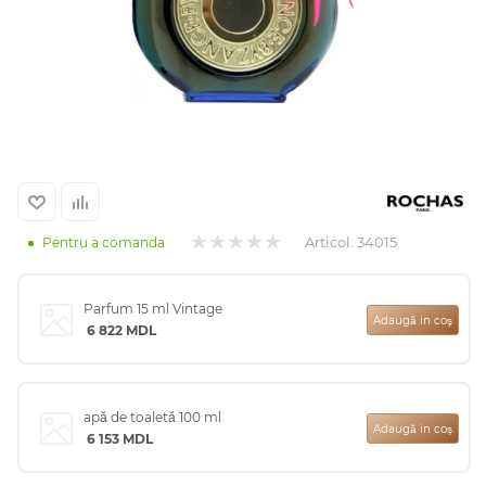
Arab
Articol:
34015
Pentru a comanda
Parfum 15 ml Vintage
cadou
Adaugă in coş
6 822
MDL
ine vândute
apă de toaletă 100 ml
Adaugă in coş
6 153
MDL
i