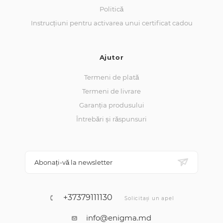
Politică
Instrucțiuni pentru activarea unui certificat cadou
Ajutor
Termeni de plată
Termeni de livrare
Garanția produsului
Întrebări și răspunsuri
Abonați-vă la newsletter
+37379111130
Solicitați un apel
info@enigma.md