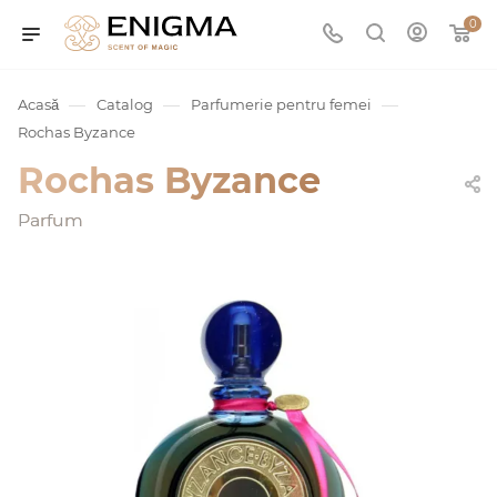
0
—
—
—
Acasă
Catalog
Parfumerie pentru femei
Rochas Byzance
Rochas Byzance
Parfum
umurile
Service
ișă