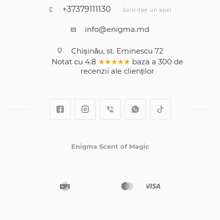
+37379111130
Solicitați un apel
info@enigma.md
Chișinău, st. Eminescu 72
Notat cu
4.8
★★★★★
baza a
300
de
recenzii
ale clienților
Enigma Scent of Magic