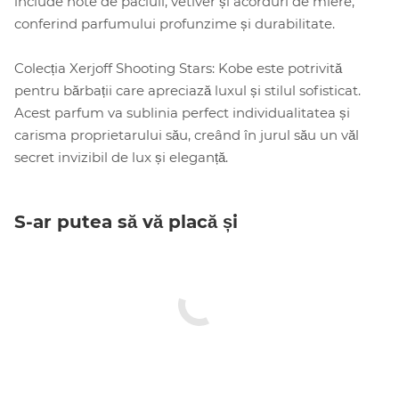
include note de paciuli, vetiver și acorduri de miere,
conferind parfumului profunzime și durabilitate.
Colecția Xerjoff Shooting Stars: Kobe este potrivită
pentru bărbații care apreciază luxul și stilul sofisticat.
Acest parfum va sublinia perfect individualitatea și
carisma proprietarului său, creând în jurul său un văl
secret invizibil de lux și eleganță.
S-ar putea să vă placă și