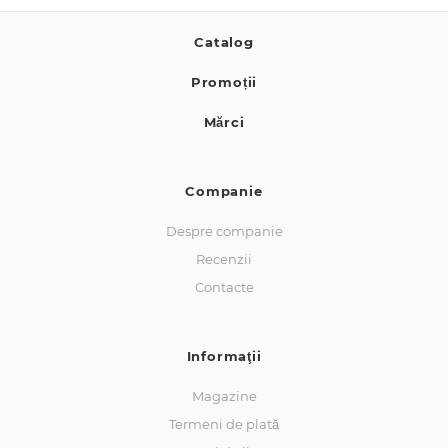
Catalog
Promoții
Mărci
Companie
Despre companie
Recenzii
Contacte
Informaţii
Magazine
Termeni de plată