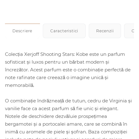
Descriere
Caracteristici
Recenzii
Cu
Colecția Xerjoff Shooting Stars: Kobe este un parfum
sofisticat și luxos pentru un bărbat modern și
încrezător. Acest parfum este o combinație perfectă de
note rafinate care creează o imagine unică și
memorabilă.
O combinație îndrăzneață de tutun, cedru de Virginia și
vanilie face ca acest parfum să fie unic și elegant.
Notele de deschidere dezvăluie prospețimea
bergamotei și a portocalei amare, care se combină în
inimă cu aromele de piele și șofran. Baza compoziției