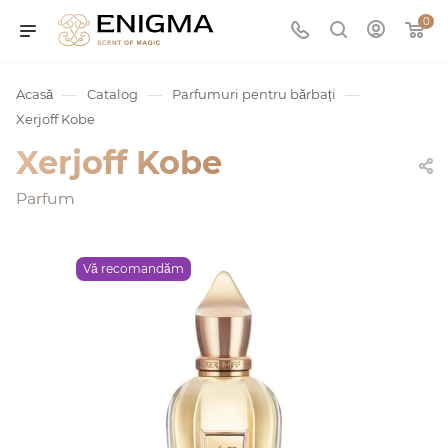
0
—
—
—
Acasă
Catalog
Parfumuri pentru bărbați
Xerjoff Kobe
Xerjoff Kobe
Parfum
Vă recomandăm
umurile
Service
ișă