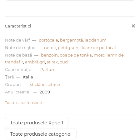
0 de lei
Caracteristici
Note de vârf
—
portocale
,
bergamotă
,
labdanum
Note de mijloc
—
neroli
,
petitgrain
,
floare de portocal
Note de bază
—
benzoin
,
boabe de tonka
,
mosc
,
lemn de
trandafir
,
ambră gri
,
stirax
,
oud
Concentraţie
—
Parfum
Ţară
—
Italia
Grupuri
—
sticlărie
,
citrice
Anul creației
—
2009
Toate caracteristicile
Toate produsele Xerjoff
Toate produsele categoriei