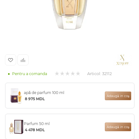
Arab
Articol:
32112
Pentru a comanda
cadou
apă de parfum 100 ml
Adaugă in coş
8 975
MDL
ine vândute
Parfum 50 ml
Adaugă in coş
4 478
MDL
i