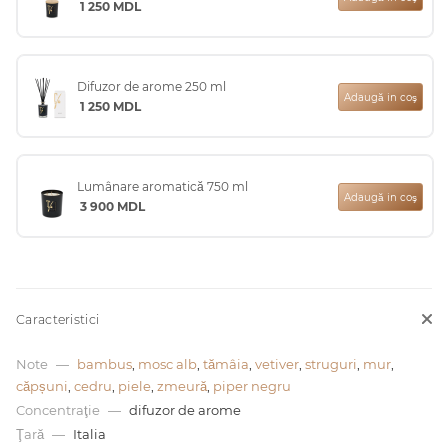
1 250
MDL
0 de lei
Difuzor de arome 250 ml
Adaugă in coş
1 250
MDL
Lumânare aromatică 750 ml
Adaugă in coş
3 900
MDL
Caracteristici
Note
—
bambus
,
mosc alb
,
tămâia
,
vetiver
,
struguri
,
mur
,
căpșuni
,
cedru
,
piele
,
zmeură
,
piper negru
Concentraţie
—
difuzor de arome
Ţară
—
Italia