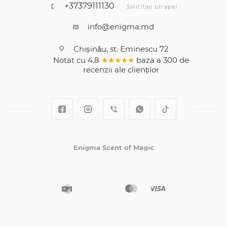
+37379111130
Solicitați un apel
info@enigma.md
Chișinău, st. Eminescu 72
Notat cu
4.8
★★★★★
baza a
300
de
recenzii
ale clienților
Enigma Scent of Magic