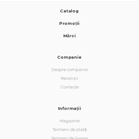
Catalog
Promoții
Mărci
Companie
Despre companie
Recenzii
Contacte
Informaţii
Magazine
Termeni de plată
Termeni de livrare