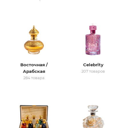
итная
 / Арабская
Восточная /
Celebrity
Арабская
207 товаров
284 товара
ый сертификат
даж