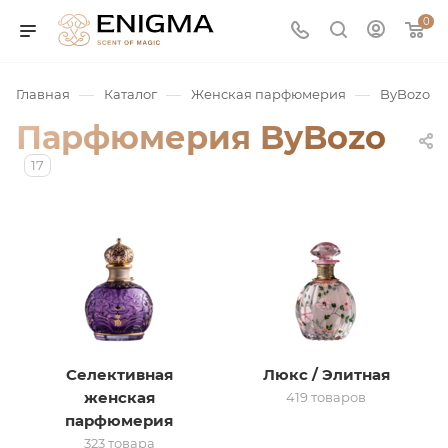
0
—
—
—
Главная
Каталог
Женская парфюмерия
ByBozo
Парфюмерия ByBozo
17
юмерия
Service
Селективная
Люкс / Элитная
женская
419 товаров
ая / Нишевая
парфюмерия
323 товара