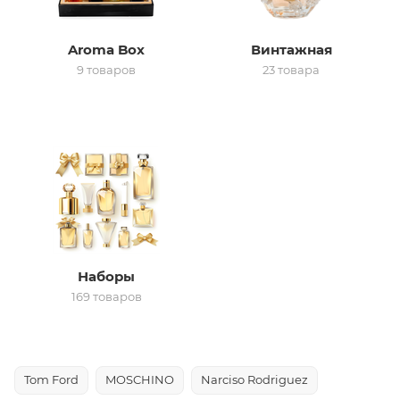
ей
Aroma Box
Винтажная
9 товаров
23 товара
а
Наборы
169 товаров
Tom Ford
MOSCHINO
Narciso Rodriguez