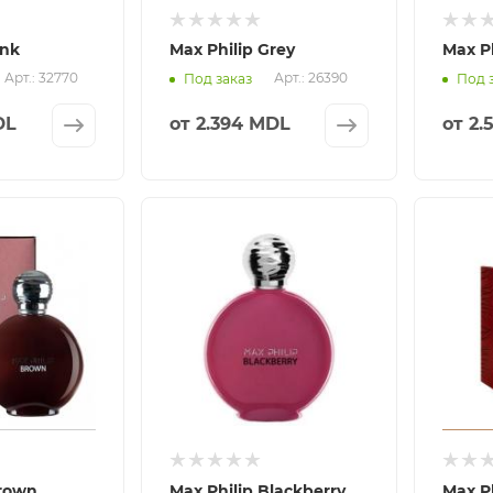
ink
Max Philip Grey
Max Ph
Арт.: 32770
Арт.: 26390
Под заказ
Под 
DL
от
2.394 MDL
от
2.
Brown
Max Philip Blackberry
Max P