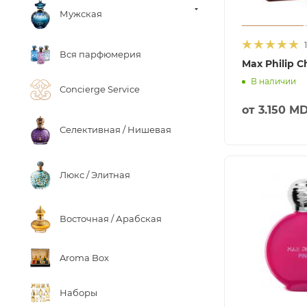
Мужская
1
Вся парфюмерия
Max Philip C
В наличии
Concierge Service
от
3.150 M
Селективная / Нишевая
Люкс / Элитная
Восточная / Арабская
Aroma Box
Наборы