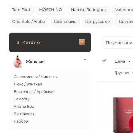
Tom Ford
MOSCHINO
Narciso Rodriguez
Valentin
Orientale / Arabe
Шипровые
Цитрусовые
Цвето
Каталог
По умолчани
Цена
Женская
Группы
Селективная / Нишевая
Люкс / Элитная
Восточная / Арабская
Celebrity
Aroma Box
Винтажная
Наборы