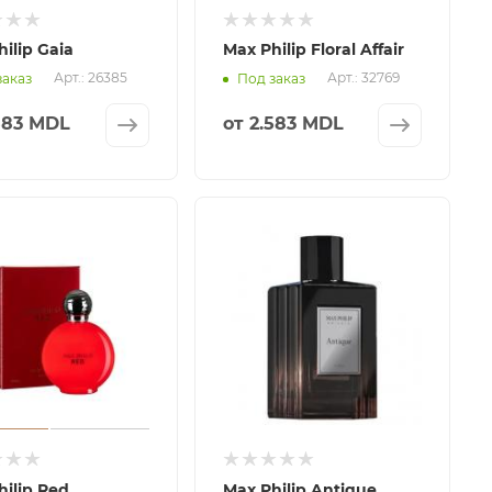
ilip Gaia
Max Philip Floral Affair
Арт.: 26385
Арт.: 32769
заказ
Под заказ
583 MDL
от
2.583 MDL
hilip Red
Max Philip Antique