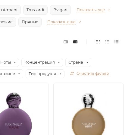
io Armani
Trussardi
Bvlgari
Показать еще
вежие
Пряные
Показать еще
Ноты
Концентрация
Страна
агазине
Тип продукта
Очистить фильтр