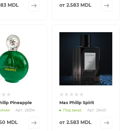
583 MDL
от
2.583 MDL
hilip Pineapple
Max Philip Spirit
Арт.: 26394
Арт.: 26401
личии
Под заказ
150 MDL
от
2.583 MDL