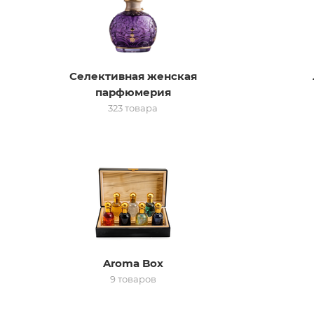
Селективная женская
парфюмерия
323 товара
Aroma Box
9 товаров