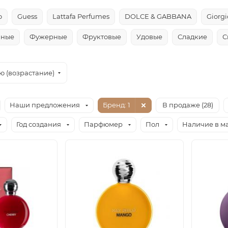
o
Guess
Lattafa Perfumes
DOLCE & GABBANA
Giorg
чные
Фужерные
Фруктовые
Удовые
Сладкие
С
ю (возрастание)
Наши предложения
Бренд
: 1
В продаже (
28
)
Год создания
Парфюмер
Пол
Наличие в м