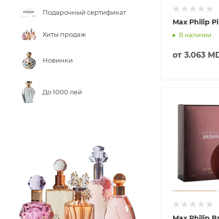
Подарочный сертификат
Max Philip P
Хиты продаж
В наличии
от
3.063 M
Новинки
До 1000 лей
Max Philip 