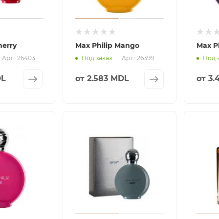
herry
Max Philip Mango
Max P
Арт.: 26403
Арт.: 26399
Под заказ
Под 
DL
от
2.583 MDL
от
3.