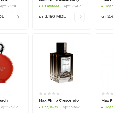
Арт.: 26391
Арт.: 26402
В наличии
Под 
DL
от
3.150 MDL
от
2.
each
Max Philip Crescendo
Max Ph
Арт.: 26405
Арт.: 33542
Под заказ
Под 