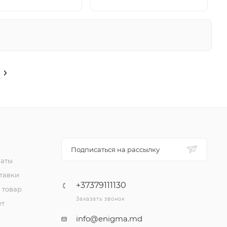
Подписаться на рассылку
латы
тавки
+37379111130
 товар
Заказать звонок
ет
info@enigma.md