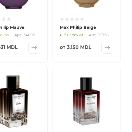
hilip Mauve
Max Philip Beige
Арт.: 34005
Арт.: 32758
заказ
В наличии
431 MDL
от
3.150 MDL