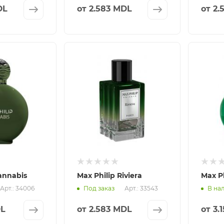
DL
от
2.583 MDL
от
2.
annabis
Max Philip Riviera
Max P
Арт.: 34006
Арт.: 33543
Под заказ
В на
DL
от
2.583 MDL
от
3.