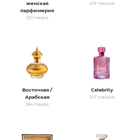
женская
419 товаров
парфюмерия
итная
323 товара
 / Арабская
Восточная /
Celebrity
ый сертификат
Арабская
207 товаров
284 товара
даж