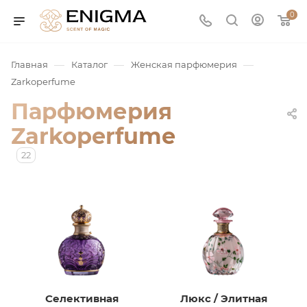
0
—
—
—
Главная
Каталог
Женская парфюмерия
Zarkoperfume
Парфюмерия
Zarkoperfume
22
юмерия
Service
ая / Нишевая
Селективная
Люкс / Элитная