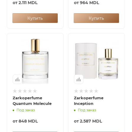
от
2.111 MDL
от
964 MDL
Купить
Купить
Zarkoperfume
Zarkoperfume
Quantum Molecule
Inception
Под заказ
Под заказ
от
848 MDL
от
2.587 MDL