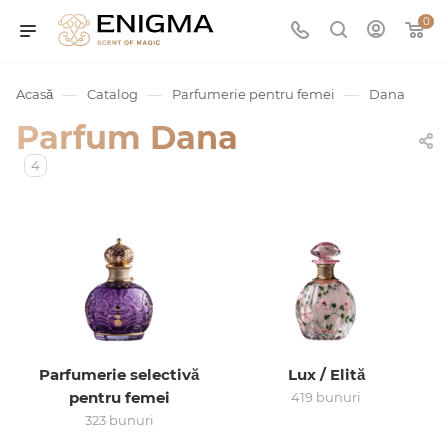
0
—
—
—
Acasă
Catalog
Parfumerie pentru femei
Dana
Parfum Dana
4
umurile
Service
Parfumerie selectivă
Lux / Elită
pentru femei
419 bunuri
ișă
323 bunuri