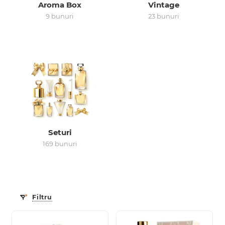
Aroma Box
Vintage
9 bunuri
23 bunuri
0 de lei
Seturi
169 bunuri
Filtru