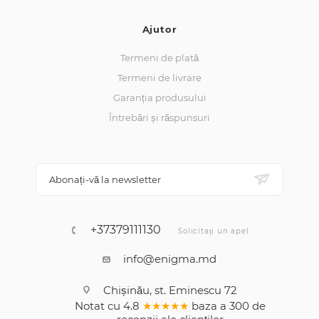
Ajutor
Termeni de plată
Termeni de livrare
Garanția produsului
Întrebări și răspunsuri
Abonați-vă la newsletter
+37379111130
Solicitați un apel
info@enigma.md
Chișinău, st. Eminescu 72
Notat cu
4.8
★★★★★
baza a
300
de