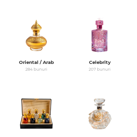
Arab
Oriental / Arab
Celebrity
284 bunuri
207 bunuri
cadou
ine vândute
i