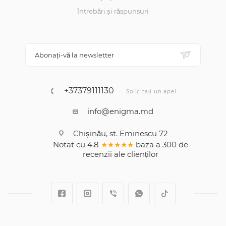
Întrebări și răspunsuri
Abonați-vă la newsletter
+37379111130
Solicitați un apel
info@enigma.md
Chișinău, st. Eminescu 72
Notat cu
4.8
★★★★★
baza a
300
de
recenzii
ale clienților