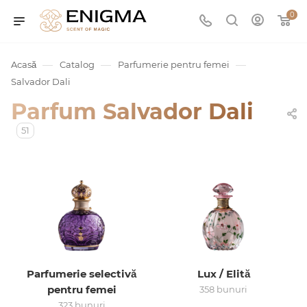
0
—
—
—
Acasă
Catalog
Parfumerie pentru femei
Salvador Dali
Parfum Salvador Dali
51
umurile
Service
Parfumerie selectivă
Lux / Elită
ișă
pentru femei
358 bunuri
323 bunuri