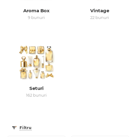
Aroma Box
Vintage
0 de lei
9 bunuri
22 bunuri
Seturi
162 bunuri
Filtru