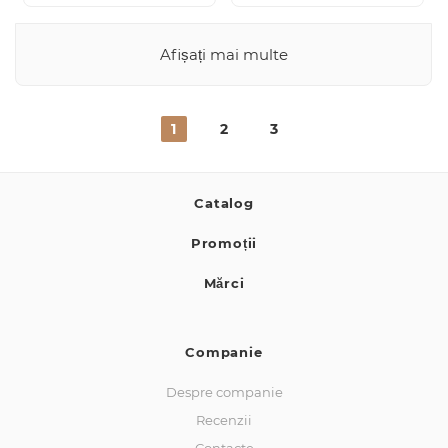
Afișați mai multe
1
2
3
Catalog
Promoții
Mărci
Companie
Despre companie
Recenzii