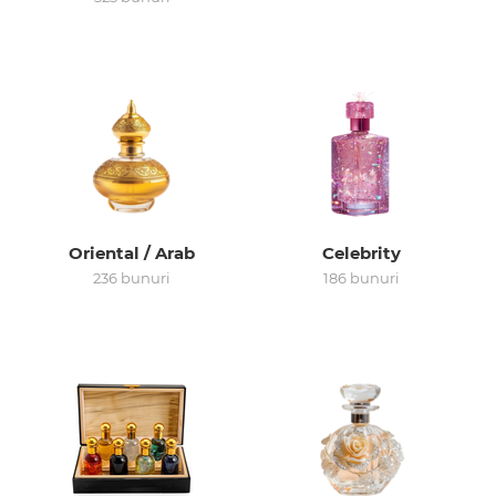
Arab
Oriental / Arab
Celebrity
236 bunuri
186 bunuri
cadou
ine vândute
i