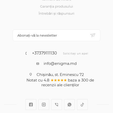
Garanția produsului
Întrebări și răspunsuri
Abonați-vă la newsletter
+37379111130
Solicitați un apel
info@enigma.md
Chișinău, st. Eminescu 72
Notat cu
4.8
★★★★★
baza a
300
de
recenzii
ale clienților