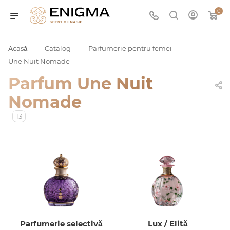
0
—
—
—
Acasă
Catalog
Parfumerie pentru femei
Une Nuit Nomade
Parfum Une Nuit
Nomade
13
umurile
Service
ișă
Parfumerie selectivă
Lux / Elită