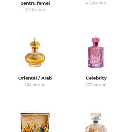
pentru femei
419 bunuri
323 bunuri
Arab
Oriental / Arab
Celebrity
284 bunuri
207 bunuri
cadou
ine vândute
i