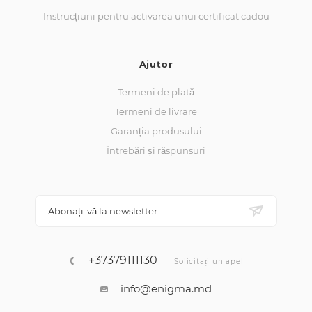
Instrucțiuni pentru activarea unui certificat cadou
Ajutor
Termeni de plată
Termeni de livrare
Garanția produsului
Întrebări și răspunsuri
Abonați-vă la newsletter
+37379111130
Solicitați un apel
info@enigma.md