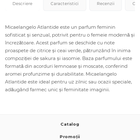
Descriere
Caracteristici
Recenzii
Cu
Micaelangelo Atlantide este un parfum feminin
sofisticat și senzual, potrivit pentru o femeie modernă și
încrezătoare. Acest parfum se deschide cu note
proaspete de citrice și ceai verde, pătrunzând în inima
compoziției de sakura și iasomie. Baza parfumului este
formată din acorduri lemnoase și moscate, conferind
aromei profunzime și durabilitate. Micaelangelo
Atlantide este ideal pentru uz zilnic sau ocazii speciale,
adăugând farmec unic și feminitate imaginii.
Catalog
Promoții