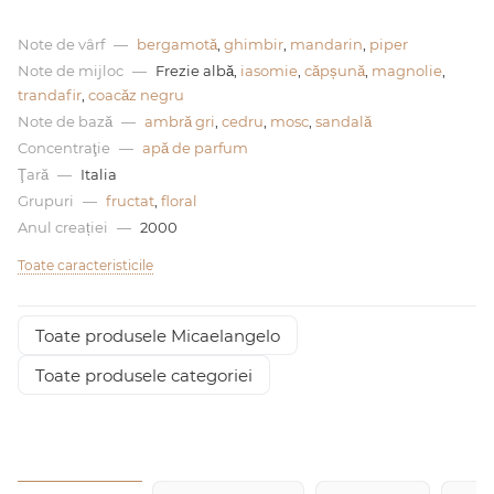
Note de vârf
—
bergamotă
,
ghimbir
,
mandarin
,
piper
0 de lei
Note de mijloc
—
Frezie albă,
iasomie
,
căpșună
,
magnolie
,
trandafir
,
coacăz negru
Note de bază
—
ambră gri
,
cedru
,
mosc
,
sandală
Concentraţie
—
apă de parfum
Ţară
—
Italia
Grupuri
—
fructat
,
floral
Anul creației
—
2000
Toate caracteristicile
Toate produsele Micaelangelo
Toate produsele categoriei