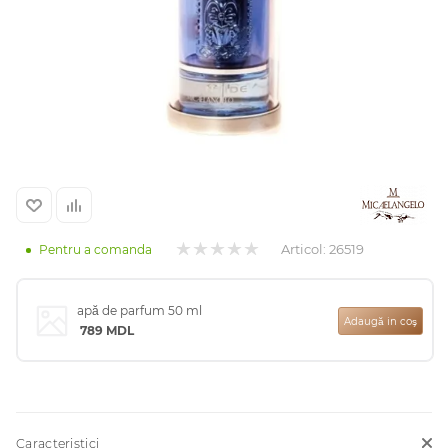
Arab
Articol:
26519
Pentru a comanda
cadou
apă de parfum 50 ml
Adaugă in coş
789
MDL
ine vândute
i
Caracteristici