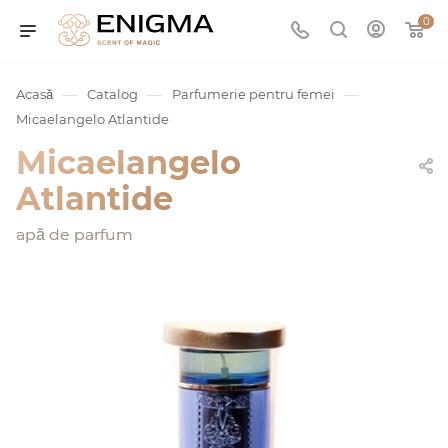
0
—
—
—
Acasă
Catalog
Parfumerie pentru femei
Micaelangelo Atlantide
Micaelangelo
Atlantide
apă de parfum
umurile
Service
ișă