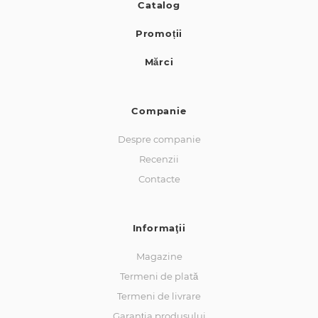
Catalog
Promoții
Mărci
Companie
Despre companie
Recenzii
Contacte
Informaţii
Magazine
Termeni de plată
Termeni de livrare
Garanția produsului