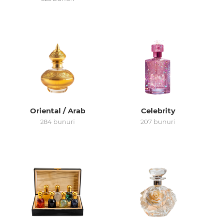
Arab
Oriental / Arab
Celebrity
284 bunuri
207 bunuri
cadou
ine vândute
i