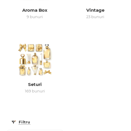
Aroma Box
Vintage
0 de lei
9 bunuri
23 bunuri
Seturi
169 bunuri
Filtru