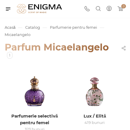
0
—
—
—
Acasă
Catalog
Parfumerie pentru femei
Micaelangelo
Parfum Micaelangelo
1
umurile
Service
Parfumerie selectivă
Lux / Elită
ișă
pentru femei
419 bunuri
323 bunuri